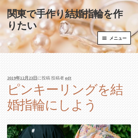
関東で手作り結婚指輪を作
ナ
コ
ビ
ン
りたい
ゲ
テ
ー
ン
メニュー
シ
ツ
ョ
へ
ホーム
ン
ス
へ
キ
ス
ッ
2019年12月23日
に投稿
投稿者
edt
キ
プ
ピンキーリングを結
ッ
プ
婚指輪にしよう