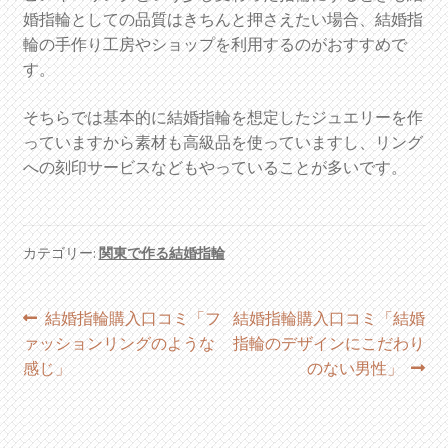
婚指輪としての品質はきちんと押さえたい場合、結婚指
輪の手作り工房やショップを利用するのがおすすめで
す。
そちらでは基本的に結婚指輪を想定したジュエリーを作
っていますから素材も高級品を使っていますし、リング
への刻印サービスなどもやっていることが多いです。
カテゴリー:
関東で作る結婚指輪
投
過
次
結婚指輪購入口コミ「フ
結婚指輪購入口コミ「結婚
去
の
ァッションリングのような
指輪のデザインにこだわり
稿
の
投
感じ」
のない男性」
ナ
投
稿:
稿:
ビ