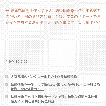
投
過
次
結婚指輪を手作りする人
結婚指輪を手作りする魅力
去
の
のための工房の選び方と満
とは。プロのサポートで理
稿
の
投
足度を左右する決定ポイン
想を形にする安心制作ガイ
ナ
投
稿:
ト
ド
稿:
ビ
ゲ
ー
New Topics
シ
ョ
人気沸騰のピンクゴールドの手作り結婚指輪
ン
結婚指輪を手作りして旅の思い出になる特別な一日を叶える
後悔しない体験ガイド
結婚指輪 手作りと撮影サービスで残す特別な瞬間と体験価
値ガイド 初心者向け完全解説