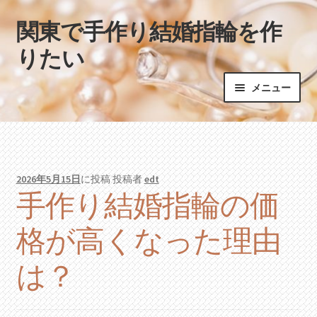
関東で手作り結婚指輪を作
ナ
コ
ビ
ン
りたい
ゲ
テ
ー
ン
メニュー
シ
ツ
ョ
へ
ホーム
ン
ス
へ
キ
ス
ッ
2026年5月15日
に投稿
投稿者
edt
キ
プ
手作り結婚指輪の価
ッ
プ
格が高くなった理由
は？