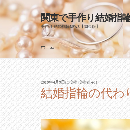
関東で手作り結婚指
ナ
コ
ビ
ン
手作り 結婚指輪NEWS【関東版】
ゲ
テ
ー
ン
シ
ツ
ホーム
ョ
へ
ン
ス
ホーム
へ
キ
ス
ッ
キ
プ
2019年4月9日
に投稿
投稿者
edt
ッ
結婚指輪の代わ
プ