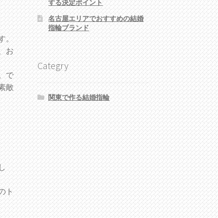
する決定ポイント
名古屋エリアでおすすめの結婚
指輪ブランド
す。
、お
Categry
。で
素敵
関東で作る結婚指輪
し
のト