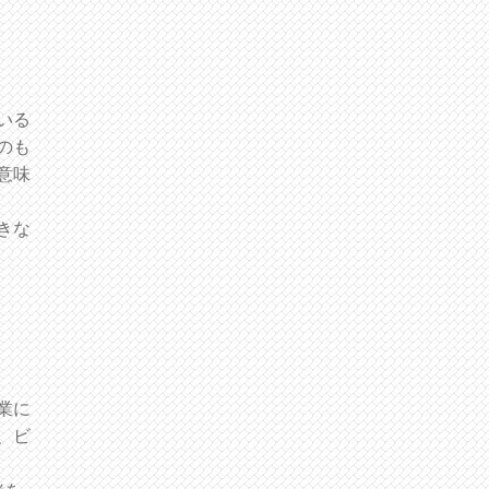
いる
のも
意味
きな
業に
、ビ