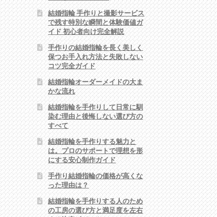
結婚指輪 手作りと撮影サービス
で残す特別な瞬間と体験価値ガ
イド 初心者向け完全解説
手作りの結婚指輪を長く美しく
保つお手入れ方法と失敗しない
コツ完全ガイド
結婚指輪オーダーメイドの大ま
かな流れ
結婚指輪を手作りして日常に馴
染む理由と後悔しない選び方の
すべて
結婚指輪を手作りする魅力と
は。プロのサポートで理想を形
にする安心制作ガイド
手作り結婚指輪の価格が高くな
った理由は？
結婚指輪を手作りする人のため
の工房の選び方と満足度を左右