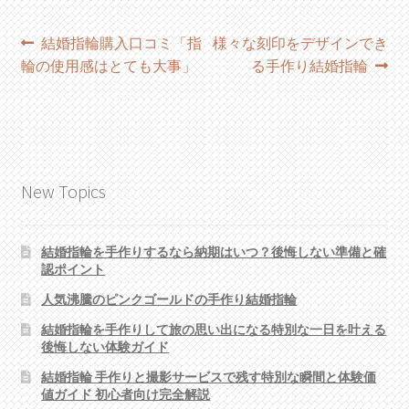
投
過
次
結婚指輪購入口コミ「指
様々な刻印をデザインでき
去
の
輪の使用感はとても大事」
る手作り結婚指輪
稿
の
投
ナ
投
稿:
稿:
ビ
ゲ
New Topics
ー
シ
結婚指輪を手作りするなら納期はいつ？後悔しない準備と確
認ポイント
ョ
人気沸騰のピンクゴールドの手作り結婚指輪
ン
結婚指輪を手作りして旅の思い出になる特別な一日を叶える
後悔しない体験ガイド
結婚指輪 手作りと撮影サービスで残す特別な瞬間と体験価
値ガイド 初心者向け完全解説