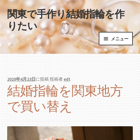
関東で手作り結婚指輪を作
ナ
コ
ビ
ン
りたい
ゲ
テ
ー
ン
メニュー
シ
ツ
ョ
へ
ホーム
ン
ス
へ
キ
ス
ッ
2020年4月23日
に投稿
投稿者
edt
キ
プ
結婚指輪を関東地方
ッ
プ
で買い替え