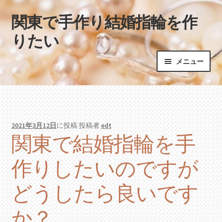
関東で手作り結婚指輪を作
ナ
コ
ビ
ン
りたい
ゲ
テ
ー
ン
メニュー
シ
ツ
ョ
へ
ホーム
ン
ス
へ
キ
ス
ッ
2021年3月12日
に投稿
投稿者
edt
キ
プ
関東で結婚指輪を手
ッ
プ
作りしたいのですが
どうしたら良いです
か？