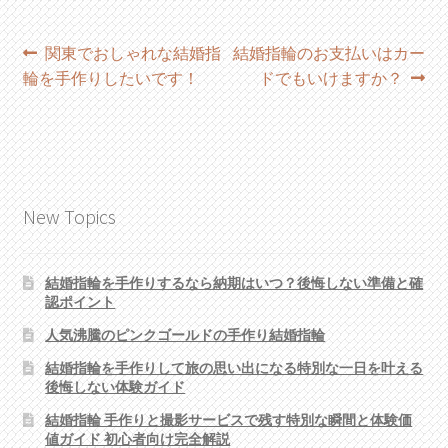
投
過
次
関東でおしゃれな結婚指
結婚指輪のお支払いはカー
去
の
輪を手作りしたいです！
ドでもいけますか？
稿
の
投
ナ
投
稿:
稿:
ビ
ゲ
New Topics
ー
シ
結婚指輪を手作りするなら納期はいつ？後悔しない準備と確
認ポイント
ョ
人気沸騰のピンクゴールドの手作り結婚指輪
ン
結婚指輪を手作りして旅の思い出になる特別な一日を叶える
後悔しない体験ガイド
結婚指輪 手作りと撮影サービスで残す特別な瞬間と体験価
値ガイド 初心者向け完全解説