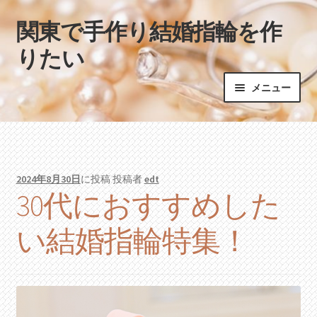
関東で手作り結婚指輪を作
ナ
コ
ビ
ン
りたい
ゲ
テ
ー
ン
メニュー
シ
ツ
ョ
へ
ホーム
ン
ス
へ
キ
ス
ッ
2024年8月30日
に投稿
投稿者
edt
キ
プ
30代におすすめした
ッ
プ
い結婚指輪特集！