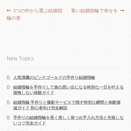
投
過
次
3つの中から選ぶ結婚指
青い結婚指輪で幸せを
去
の
輪の形
稿
の
投
ナ
投
稿:
稿:
ビ
ゲ
New Topics
ー
シ
人気沸騰のピンクゴールドの手作り結婚指輪
ョ
結婚指輪を手作りして旅の思い出になる特別な一日を叶える
後悔しない体験ガイド
ン
結婚指輪 手作りと撮影サービスで残す特別な瞬間と体験価
値ガイド 初心者向け完全解説
手作りの結婚指輪を長く美しく保つお手入れ方法と失敗しな
いコツ完全ガイド