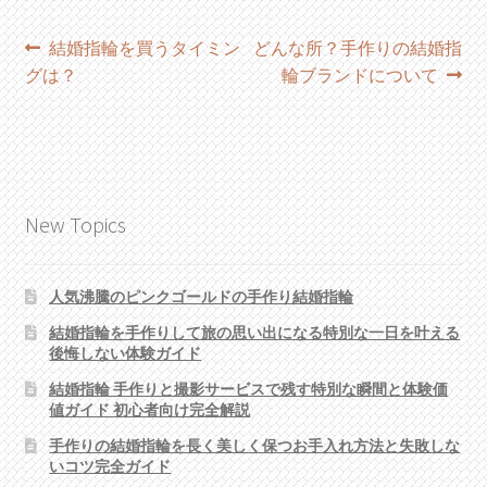
投
過
次
結婚指輪を買うタイミン
どんな所？手作りの結婚指
去
の
グは？
輪ブランドについて
稿
の
投
ナ
投
稿:
稿:
ビ
ゲ
New Topics
ー
シ
人気沸騰のピンクゴールドの手作り結婚指輪
ョ
結婚指輪を手作りして旅の思い出になる特別な一日を叶える
後悔しない体験ガイド
ン
結婚指輪 手作りと撮影サービスで残す特別な瞬間と体験価
値ガイド 初心者向け完全解説
手作りの結婚指輪を長く美しく保つお手入れ方法と失敗しな
いコツ完全ガイド