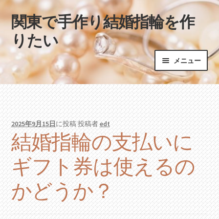
関東で手作り結婚指輪を作
ナ
コ
ビ
ン
りたい
ゲ
テ
ー
ン
メニュー
シ
ツ
ョ
へ
ホーム
ン
ス
へ
キ
ス
ッ
2025年9月15日
に投稿
投稿者
edt
キ
プ
結婚指輪の支払いに
ッ
プ
ギフト券は使えるの
かどうか？